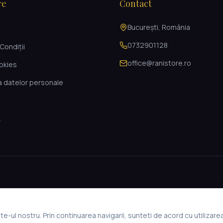
re
Contact
București, România
i
0732901128
Condiții
office@ranistore.ro
ookies
a datelor personale
L
e-ul nostru. Prin continuarea navigarii, sunteti de acord cu utilizare
© 2026 Rani Store. Toate drepturile rezervate.