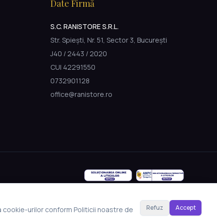
Date Firmă
S.C. RANISTORE S.R.L.
Str. Spiești, Nr. 51, Sector 3, București
J40 / 2443 / 2020
CUI 42291550
0732901128
office@ranistore.ro
Refuz
Accept
a cookie-urilor conform Politicii noastre de
Made with Emergent