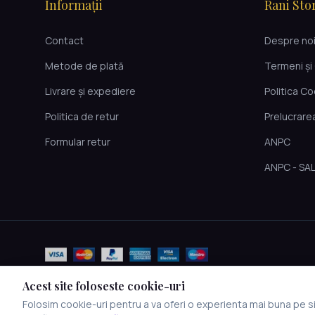
Informații
Rani Sto
Contact
Despre no
Metode de plată
Termeni și 
Livrare și expediere
Politica C
Politica de retur
Prelucrare
Formular retur
ANPC
ANPC - SA
Acest site foloseste cookie-uri
Folosim cookie-uri pentru a va oferi o experienta mai buna pe sit