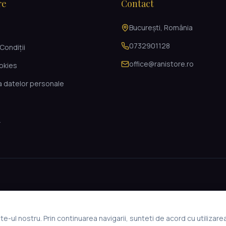
re
Contact
București, România
i
0732901128
Condiții
office@ranistore.ro
ookies
a datelor personale
L
e-ul nostru. Prin continuarea navigarii, sunteti de acord cu utilizare
© 2026 Rani Store. Toate drepturile rezervate.