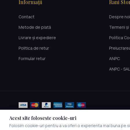
Informații
Rani Sto
Contact
Despre no
Metode de plată
Termeni și 
Livrare și expediere
Politica C
Politica de retur
Prelucrare
Formular retur
ANPC
ANPC - SA
Acest site foloseste cookie-uri
Folosim cookie-uri pentru a va oferi o experienta mai buna pe sit