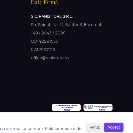
Date Firmă
S.C. RANISTORE S.R.L.
Str. Spiești, Nr. 51, Sector 3, București
J40 / 2443 / 2020
CUI 42291550
0732901128
office@ranistore.ro
Refuz
Accept
a cookie-urilor conform Politicii noastre de
Made with Emergent