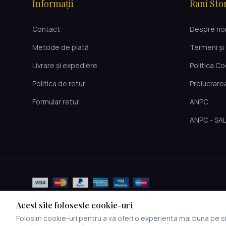
Informații
Rani Sto
Contact
Despre no
Metode de plată
Termeni și 
Livrare și expediere
Politica C
Politica de retur
Prelucrare
Formular retur
ANPC
ANPC - SA
Acest site foloseste cookie-uri
Folosim cookie-uri pentru a va oferi o experienta mai buna pe sit