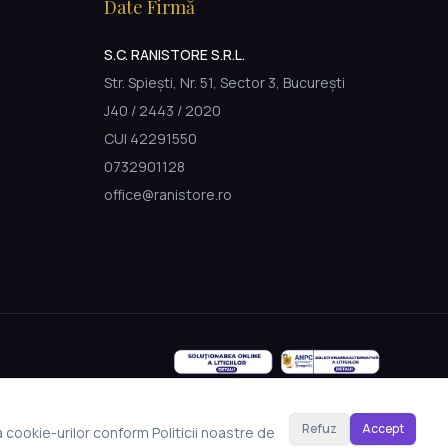
Date Firmă
S.C. RANISTORE S.R.L.
Str. Spiești, Nr. 51, Sector 3, București
J40 / 2443 / 2020
CUI 42291550
0732901128
office@ranistore.ro
Refuz
Accept
a cookie-urilor conform Politicii noastre de
Made with Emergent