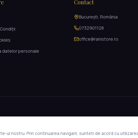
re
Contact
București, România
i
0732901128
Condiții
office@ranistore.ro
ookies
a datelor personale
L
e-ul nostru. Prin continuarea navigarii, sunteti de acord cu utilizare
© 2026 Rani Store. Toate drepturile rezervate.