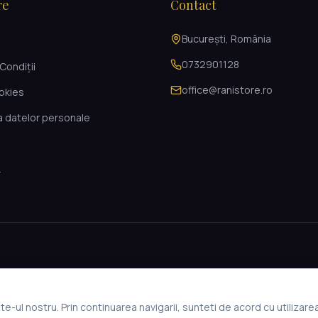
re
Contact
București, România
i
0732901128
Condiții
office@ranistore.ro
ookies
a datelor personale
L
e-ul nostru. Prin continuarea navigarii, sunteti de acord cu utilizare
© 2026 Rani Store. Toate drepturile rezervate.