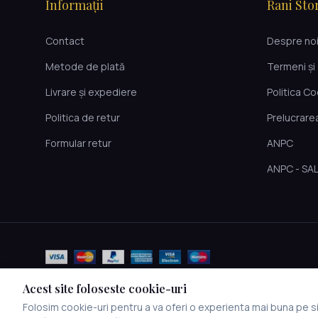
Informații
Rani Sto
Contact
Despre no
Metode de plată
Termeni și 
Livrare și expediere
Politica C
Politica de retur
Prelucrare
Formular retur
ANPC
ANPC - SA
Acest site foloseste cookie-uri
Folosim cookie-uri pentru a va oferi o experienta mai buna pe sit