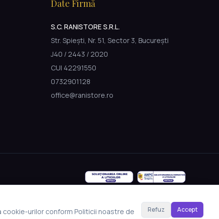
Date Firmă
S.C. RANISTORE S.R.L.
Str. Spiești, Nr. 51, Sector 3, București
J40 / 2443 / 2020
CUI 42291550
0732901128
office@ranistore.ro
Refuz
Accept
a cookie-urilor conform Politicii noastre de
Made with Emergent