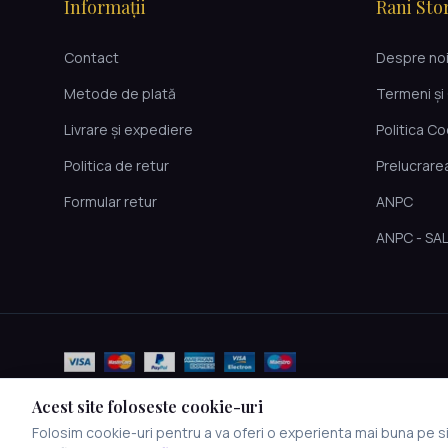
Informații
Rani Sto
Contact
Despre no
Metode de plată
Termeni și 
Livrare și expediere
Politica C
Politica de retur
Prelucrare
Formular retur
ANPC
ANPC - SA
Acest site foloseste cookie-uri
Folosim cookie-uri pentru a va oferi o experienta mai buna pe sit