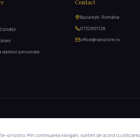
re
Contact
București, România
i
0732901128
Condiții
office@ranistore.ro
ookies
a datelor personale
L
e-ul nostru. Prin continuarea navigarii, sunteti de acord cu utilizare
© 2026 Rani Store. Toate drepturile rezervate.