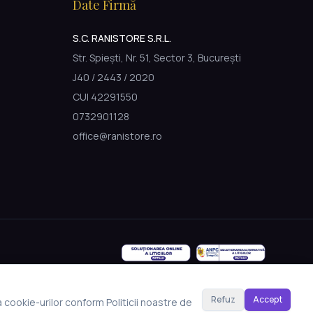
Date Firmă
S.C. RANISTORE S.R.L.
Str. Spiești, Nr. 51, Sector 3, București
J40 / 2443 / 2020
CUI 42291550
0732901128
office@ranistore.ro
Refuz
Accept
a cookie-urilor conform Politicii noastre de
Made with Emergent