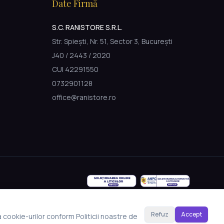
Date Firmă
S.C. RANISTORE S.R.L.
Str. Spiești, Nr. 51, Sector 3, București
J40 / 2443 / 2020
CUI 42291550
0732901128
office@ranistore.ro
Refuz
Accept
a cookie-urilor conform Politicii noastre de
Made with Emergent