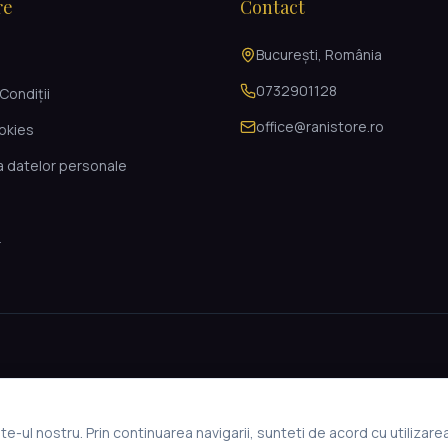
re
Contact
București, România
i
0732901128
Condiții
office@ranistore.ro
ookies
a datelor personale
L
e-ul nostru. Prin continuarea navigarii, sunteti de acord cu utilizare
© 2026 Rani Store. Toate drepturile rezervate.