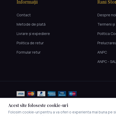
Informații
Rani Sto
Contact
Despre no
Metode de plată
Termeni și 
Livrare și expediere
Politica C
Politica de retur
Prelucrare
Formular retur
ANPC
ANPC - SA
Acest site foloseste cookie-uri
Folosim cookie-uri pentru a va oferi o experienta mai buna pe sit